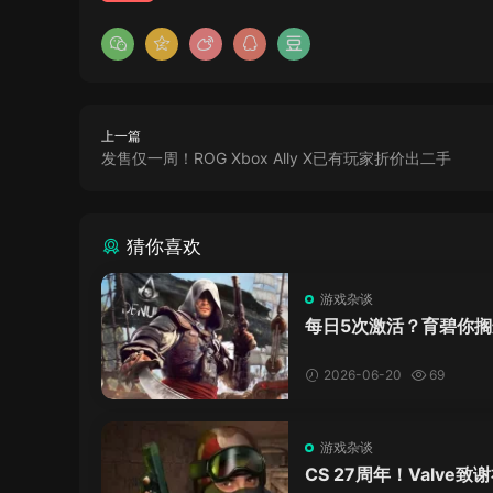
上一篇
发售仅一周！ROG Xbox Ally X已有玩家折价出二手
猜你喜欢
游戏杂谈
每日5次激活？育碧你搁
签到打卡呢？《黑旗》
这加密把人整麻了
2026-06-20
69
游戏杂谈
CS 27周年！Valve致