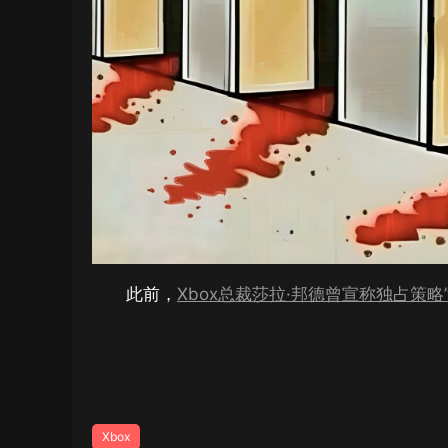
此前，
Xbox总裁莎拉·邦德曾宣称独占策略
Xbox