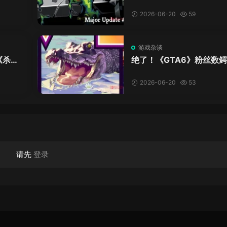
最大更新来了，创意工坊
上线！
2026-06-20
59
游戏杂谈
《杀戮
绝了！《GTA6》粉丝数
啊！
牙齿，比真鳄鱼少了十几
这波操作我服！
2026-06-20
53
请先
登录