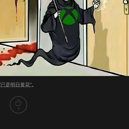
”已是明日黄花”
。
0