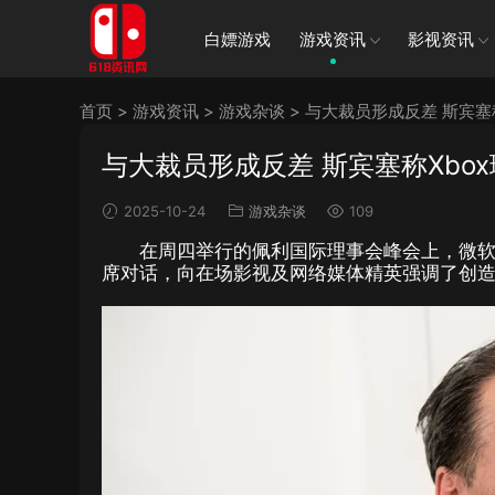
白嫖游戏
游戏资讯
影视资讯
首页
>
游戏资讯
>
游戏杂谈
>
与大裁员形成反差 斯宾塞
与大裁员形成反差 斯宾塞称Xbo
2025-10-24
游戏杂谈
109
在周四举行的佩利国际理事会峰会上，微软游戏业
席对话，向在场影视及网络媒体精英强调了创