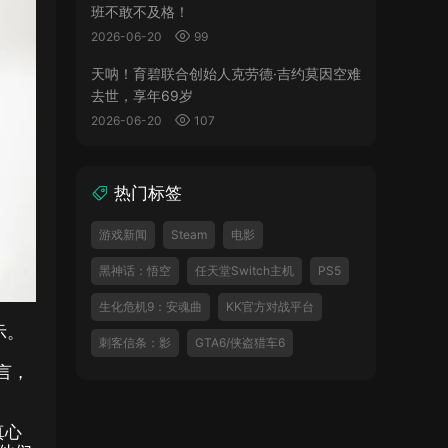
班不敢不及格！
2026-06-20
99
天呐！育碧联合创始人克劳德·吉约莫因空难
去世，享年69岁
2026-06-20
107
热门标签
游戏新闻
Steam
电影
黑神话：悟空
任天堂Switch主机
PS5
生化危机9：安魂曲
KK官方对战平台
示。
刺客信条：影
GTA6/侠盗猎车6
言，
真心