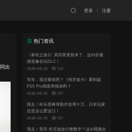
登录
注册
热门资讯
《泰坦之旅2》第四章更新来了，这内容量
感觉像在玩DLC！
共同出
2026-06-20
123
等等，我没看错吧？《维罗妮卡》重制版
PS5 Pro画面单独加料？
2026-06-20
107
我去！科乐美棒球新作首周十万，日本玩家
还是这么爱这口！
2026-06-20
107
我去！里昂·肯尼迪改行教数学？这AI视频全