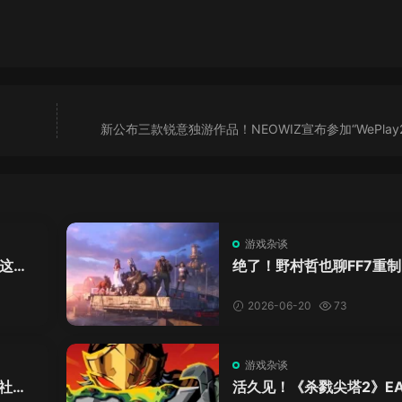
新公布三款锐意独游作品！NEOWIZ宣布参加“WePlay2
游戏杂谈
这儿
绝了！野村哲也聊FF7重
重制版
布时自己都抖了：那是老
十年的高潮！
2026-06-20
73
游戏杂谈
谢社
活久见！《杀戮尖塔2》E