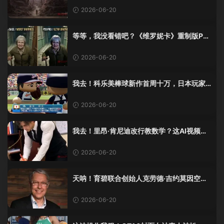
2026-06-20
等等，我没看错吧？《维罗妮卡》重制版PS
5 Pro画面单独加料？
2026-06-20
我去！科乐美棒球新作首周十万，日本玩家
还是这么爱这口！
2026-06-20
我去！里昂·肯尼迪改行教数学？这AI视频全
班不敢不及格！
2026-06-20
天呐！育碧联合创始人克劳德·吉约莫因空难
去世，享年69岁
2026-06-20