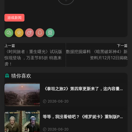
0
游戏新闻
上一篇
下一篇
《时间旅者：重生曙光》试玩版
数据挖掘爆料 《暗黑破坏神4》新
惊现登场 ，万圣节85折 特惠来
资料片12月12日揭晓
袭！
猜你喜欢
《泰坦之旅2》第四章更新来了，这内容量感
觉像在玩DLC！
2026-06-20
等等，我没看错吧？《维罗妮卡》重制版PS
5 Pro画面单独加料？
2026-06-20