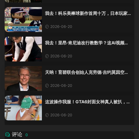
我去！科乐美棒球新作首周十万，日本玩家
还是这么爱这口！
2026-06-20
我去！里昂·肯尼迪改行教数学？这AI视频全
班不敢不及格！
2026-06-20
天呐！育碧联合创始人克劳德·吉约莫因空难
去世，享年69岁
2026-06-20
这波操作我服！GTA6封面女神真人被扒，网
友的列文虎克模式又上线了
2026-06-20
评论
0