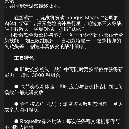
反馈
，共同塑造游戏最终版本。
在游戏中 ，玩家将扮演“Rangus Meats™”公司的“
肉体科学家” ，探索危险的外星行星 ，通过第三人称战
斗击败敌人、采集DNA、提取“ 肉核”
，不断解锁全新部位与能力 。每一个身体部位都赋予全
新技能 ，如三段跳腿部、 自动炮塔躯干 、投掷榴弹的
火鸡头等 ，创造丰富多变的战斗策略。
主要特色
● 即时交换机制：战斗中可随时更换部位并获得新
能力 ，超过 3000 种组合
● 快节奏战斗体验：即时应变与随机掉落机制让每
场战斗都充满变数
● 合作模式(1‒4人) ：难度随人数动态调整 ，单人
或多人均可畅玩
● Roguelite循环玩法：每次任务都具随机事件与
不同敌人组合