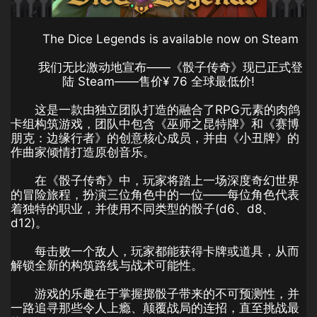
The Dice Legends is available now on Steam
我们无比激动地宣布——《骰子传奇》现已正式登
陆 Steam——售价¥ 76 全球最低价!
这是一款由独立团队打造的融合了RPG元素的肉鸽
卡组构筑游戏，团队中包含《巫师之昆特牌》和《赛博
朋克：边缘行者》的创意核心成员，并由《小丑牌》的
作曲家倾情打造原创音乐。
在《骰子传奇》中，玩家将踏上一场深度奇幻世界
的冒险旅程，扮演三位角色中的一位——每位角色代表
着独特的职业，并使用不同类型的骰子(d6、d8、
d12)。
每击败一个敌人，玩家都能获得卡牌或道具，从而
解锁全新的构筑路线与战术可能性。
游戏的乐趣在于掌握掷骰子带来的不可预测性，并
一路追寻那些令人上瘾、颠覆战局的连招，直至挑战最