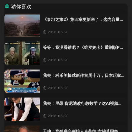
猜你喜欢
《泰坦之旅2》第四章更新来了，这内容量感
觉像在玩DLC！
2026-06-20
等等，我没看错吧？《维罗妮卡》重制版PS
5 Pro画面单独加料？
2026-06-20
我去！科乐美棒球新作首周十万，日本玩家
还是这么爱这口！
2026-06-20
我去！里昂·肯尼迪改行教数学？这AI视频全
班不敢不及格！
2026-06-20
天呐！育碧联合创始人克劳德·吉约莫因空难