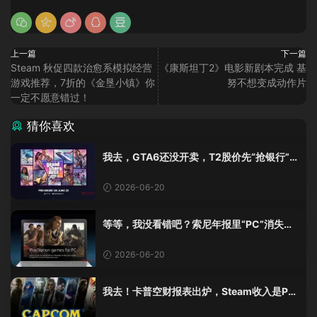
上一篇
下一篇
Steam 秋促四款治愈系模拟经营
《康斯坦丁2》电影新剧本完成 基
游戏推荐，7折的《金垦小镇》你
努不想变成动作片
一定不愿意错过！
猜你喜欢
我去，GTA6还没开卖，T2股价先“抢银行”
了？一天涨了5%！
2026-06-20
等等，我没看错吧？索尼年报里“PC”消失
了，全换成AI了？？
2026-06-20
我去！卡普空财报表出炉，Steam收入是PS
的两倍！