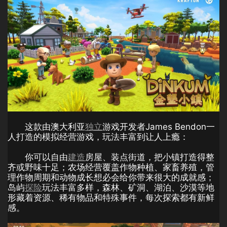
这款由澳大利亚
独立
游戏开发者James Bendon一
人打造的模拟经营游戏，玩法丰富到让人上瘾：
你可以自由
建造
房屋、装点街道，把小镇打造得整
齐或野味十足；农场经营覆盖作物种植、家畜养殖，管
理作物周期和动物成长想必会给你带来很大的成就感；
岛屿
探险
玩法丰富多样，森林、矿洞、湖泊、沙漠等地
形藏着资源、稀有物品和特殊事件，每次探索都有新鲜
感。