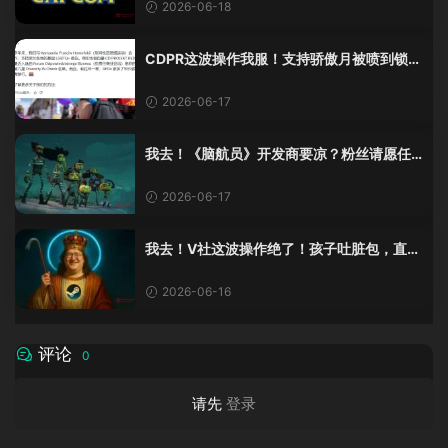
2026-06-18
CDPR这波操作我服！支持骄傲月被喷到锁
评，真是绝了
2026-06-17
我去！《脑航员》开发商要凉？粉丝请愿任
天堂：快接盘！
2026-06-17
我去！V社这波操作绝了！孩子吐脏包，直接
免费换新？
2026-06-16
评论
0
请先
登录