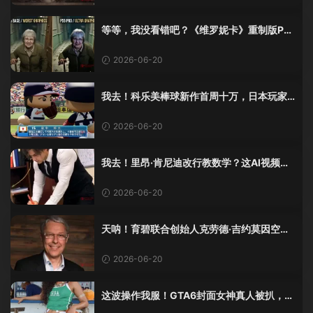
等等，我没看错吧？《维罗妮卡》重制版PS
5 Pro画面单独加料？
2026-06-20
我去！科乐美棒球新作首周十万，日本玩家
还是这么爱这口！
2026-06-20
我去！里昂·肯尼迪改行教数学？这AI视频全
班不敢不及格！
2026-06-20
天呐！育碧联合创始人克劳德·吉约莫因空难
去世，享年69岁
2026-06-20
这波操作我服！GTA6封面女神真人被扒，网
友的列文虎克模式又上线了