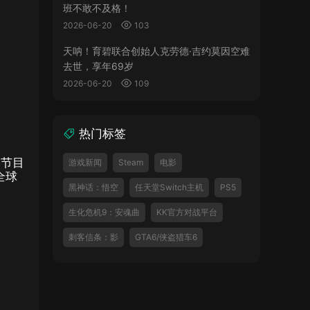
班不敢不及格！
2026-06-20
103
天呐！育碧联合创始人克劳德·吉约莫因空难
去世，享年69岁
2026-06-20
109
热门标签
，节目
游戏新闻
Steam
电影
全球
黑神话：悟空
任天堂Switch主机
PS5
生化危机9：安魂曲
KK官方对战平台
刺客信条：影
GTA6/侠盗猎车6