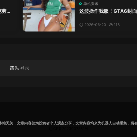
单机资讯
克劳德
这波操作我服！GTA6封
年69
神真人被扒，网友的列文
模式又上线了
2026-06-20
113
请先
登录
本站无关，文章内容仅为投稿者个人观点分享，文章内容均来为机器人自动采集，所
辽ICP备2023007531号