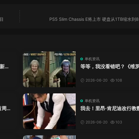
目
PS5 Slim Chassis E将上市 硬盘从1TB缩水到8
单机资讯
新来
等等，我没看错吧？《维
DL
卡》重制版PS5 Pro画面
加料？
2026-06-20
108
单机资讯
首周十
我去！里昂·肯尼迪改行教
爱这
学？这AI视频全班不敢不
格！
2026-06-20
103