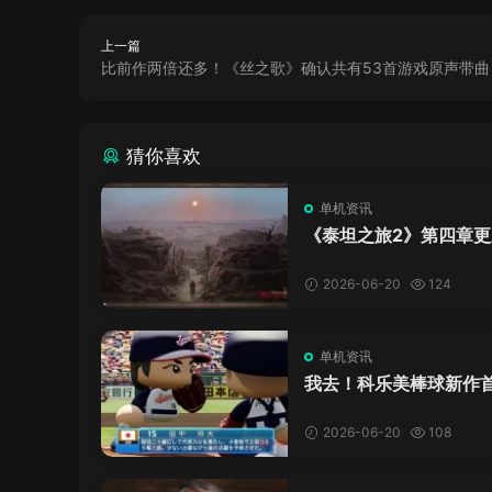
上一篇
比前作两倍还多！《丝之歌》确认共有53首游戏原声带曲
猜你喜欢
单机资讯
《泰坦之旅2》第四章更
了，这内容量感觉像在玩
C！
2026-06-20
124
单机资讯
我去！科乐美棒球新作
万，日本玩家还是这么
口！
2026-06-20
108