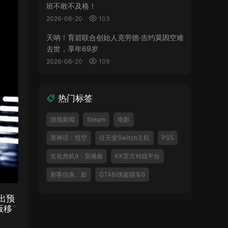
班不敢不及格！
2026-06-20
103
天呐！育碧联合创始人克劳德·吉约莫因空难
去世，享年69岁
2026-06-20
109
热门标签
游戏新闻
Steam
电影
黑神话：悟空
任天堂Switch主机
PS5
生化危机9：安魂曲
KK官方对战平台
刺客信条：影
GTA6/侠盗猎车6
出预
版移