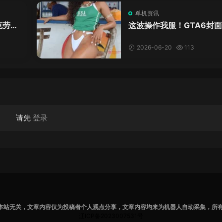
单机资讯
克劳德
这波操作我服！GTA6封
年69
神真人被扒，网友的列文
模式又上线了
2026-06-20
113
请先
登录
本站无关，文章内容仅为投稿者个人观点分享，文章内容均来为机器人自动采集，所
辽ICP备2023007531号