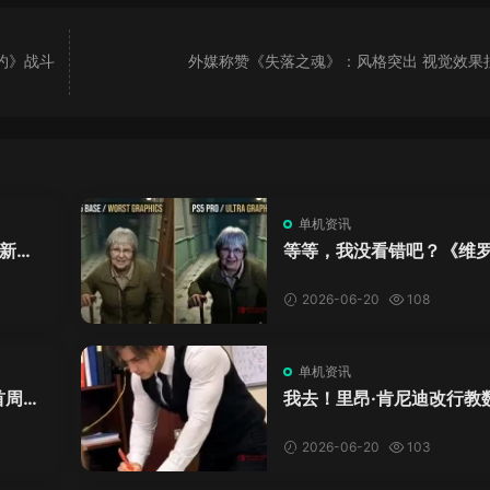
约》战斗
外媒称赞《失落之魂》：风格突出 视觉效果
单机资讯
新来
等等，我没看错吧？《维
DL
卡》重制版PS5 Pro画面
加料？
2026-06-20
108
单机资讯
首周十
我去！里昂·肯尼迪改行教
爱这
学？这AI视频全班不敢不
格！
2026-06-20
103