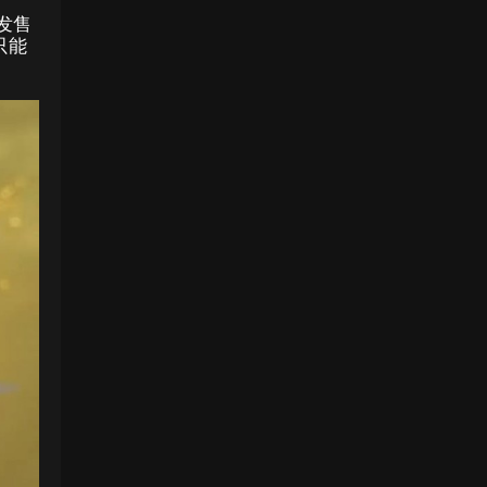
发售
只能