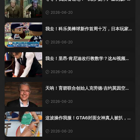
5 Pro画面单独加料？
2026-06-20
我去！科乐美棒球新作首周十万，日本玩家
还是这么爱这口！
2026-06-20
我去！里昂·肯尼迪改行教数学？这AI视频全
班不敢不及格！
2026-06-20
天呐！育碧联合创始人克劳德·吉约莫因空难
去世，享年69岁
2026-06-20
这波操作我服！GTA6封面女神真人被扒，网
友的列文虎克模式又上线了
2026-06-20