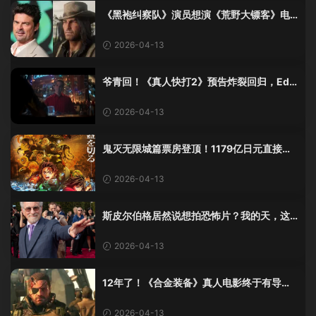
《黑袍纠察队》演员想演《荒野大镖客》电
影？R星：这波我直接当没听见
2026-04-13
爷青回！《真人快打2》预告炸裂回归，Ed B
oon居然亲自上场演酒保了？
2026-04-13
鬼灭无限城篇票房登顶！1179亿日元直接杀
疯，日本电影史纪录刷新
2026-04-13
斯皮尔伯格居然说想拍恐怖片？我的天，这
瓜太大了
2026-04-13
12年了！《合金装备》真人电影终于有导演
了！小岛秀夫的“潜入”要搬上银幕？
2026-04-13