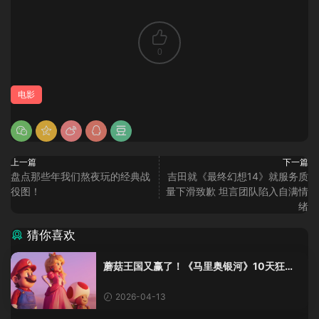
0
电影
上一篇
下一篇
盘点那些年我们熬夜玩的经典战
吉田就《最终幻想14》就服务质
役图！
量下滑致歉 坦言团队陷入自满情
绪
猜你喜欢
蘑菇王国又赢了！《马里奥银河》10天狂卷6
亿$，这波属实赢麻了
2026-04-13