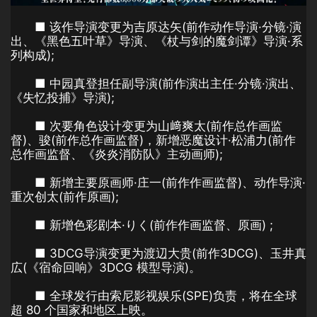
■ 该作导演变更为吉原达矢(前作动作导演·分镜·演
出、《黑色五叶草》导演、《杖与剑的魔剑谭》导演·系
列构成);
■ 中园真登担任副导演(前作演出主任·分镜·演出、
《失忆投捕》导演);
■ 次要角色设计变更为山﨑爽太(前作总作画监
督)、骏(前作总作画监督)，新增恶魔设计·松浦力(前作
总作画监督、《炎炎消防队》主动画师);
■ 新增主要原画师·庄一(前作作画监督)、动作导演·
重次创太(前作原画);
■ 新增色彩剧本·りく(前作作画监督、原画) ;
■ 3DCG导演变更为渡辺大贵(前作3DCG)、玉井真
広(《宿命回响》3DCG 模型导演)。
■ 全球发行由索尼影视娱乐(SPE)负责，将在全球
超 80 个国家和地区上映。