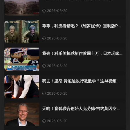
觉像在玩DLC！
2026-06-20
等等，我没看错吧？《维罗妮卡》重制版PS
5 Pro画面单独加料？
2026-06-20
我去！科乐美棒球新作首周十万，日本玩家
还是这么爱这口！
2026-06-20
我去！里昂·肯尼迪改行教数学？这AI视频全
班不敢不及格！
2026-06-20
天呐！育碧联合创始人克劳德·吉约莫因空难
去世，享年69岁
2026-06-20