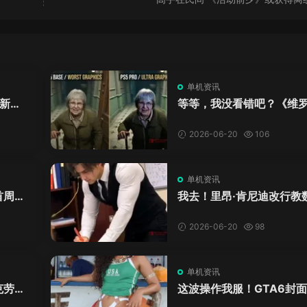
单机资讯
新来
等等，我没看错吧？《维
DL
卡》重制版PS5 Pro画面
加料？
2026-06-20
106
单机资讯
首周十
我去！里昂·肯尼迪改行教
爱这
学？这AI视频全班不敢不
格！
2026-06-20
98
单机资讯
克劳德
这波操作我服！GTA6封
年69
神真人被扒，网友的列文