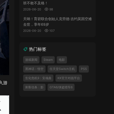
班不敢不及格！
2026-06-20
98
天呐！育碧联合创始人克劳德·吉约莫因空难
去世，享年69岁
2026-06-20
107
热门标签
游戏新闻
Steam
电影
黑神话：悟空
任天堂Switch主机
PS5
生化危机9：安魂曲
KK官方对战平台
入游
刺客信条：影
GTA6/侠盗猎车6