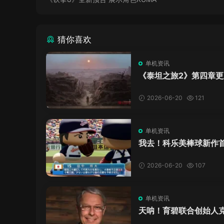
猜你喜欢
单机资讯
《泰坦之旅2》第四章更
了，这内容量感觉像在玩
C！
2026-06-20
121
单机资讯
我去！科乐美棒球新作
万，日本玩家还是这么
口！
2026-06-20
107
单机资讯
天呐！育碧联合创始人
·吉约莫因空难去世，享