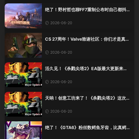
绝了！野村哲也聊FF7重制公布时自己都抖
了：那是老子四十年的高潮！
2026-06-20
CS 27周年！Valve致谢社区：你们才是真传
奇
2026-06-20
活久见！《杀戮尖塔2》EA版最大更新来
了，创意工坊终于上线！
2026-06-20
天呐！创意工坊来了！《杀戮尖塔2》这次更
新有点猛啊！
2026-06-20
绝了！《GTA6》粉丝数鳄鱼牙齿，比真鳄鱼
少了十几颗？这波操作我服！