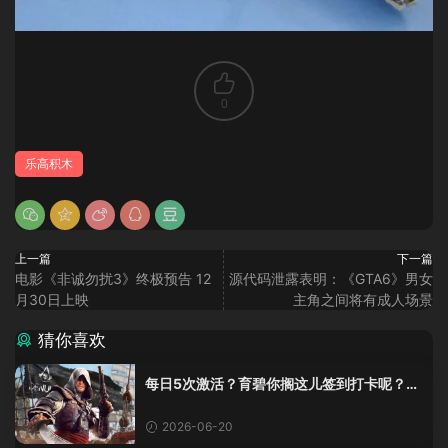
0
乐高积木
上一篇
下一篇
电影《非诚勿扰3》终极预告 12
源代码泄露表明：《GTA6》男女
月30日上映
主角之间将有成人场景
猜你喜欢
每日5次激活？育碧你搁这儿签到打卡呢？
《黑旗》重制版这加密把人整麻了
2026-06-20