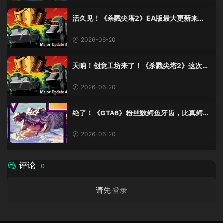
活久见！《杀戮尖塔2》EA版最大更新来
了，创意工坊终于上线！
2026-06-20
天呐！创意工坊来了！《杀戮尖塔2》这次更
新有点猛啊！
2026-06-20
绝了！《GTA6》粉丝数鳄鱼牙齿，比真鳄鱼
少了十几颗？这波操作我服！
2026-06-20
评论
0
请先
登录