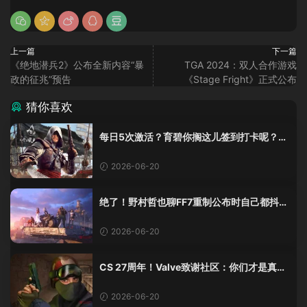
上一篇
下一篇
《绝地潜兵2》公布全新内容“暴
TGA 2024：双人合作游戏
政的征兆”预告
《Stage Fright》正式公布
猜你喜欢
每日5次激活？育碧你搁这儿签到打卡呢？
《黑旗》重制版这加密把人整麻了
2026-06-20
绝了！野村哲也聊FF7重制公布时自己都抖
了：那是老子四十年的高潮！
2026-06-20
CS 27周年！Valve致谢社区：你们才是真传
奇
2026-06-20