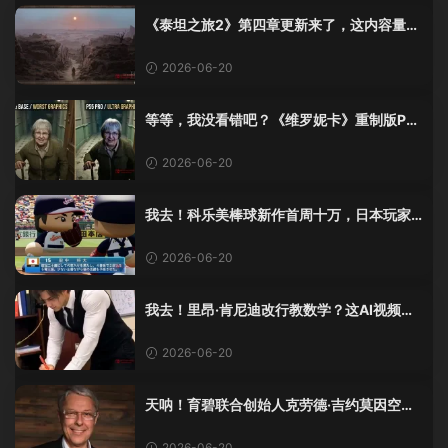
《泰坦之旅2》第四章更新来了，这内容量感
觉像在玩DLC！
2026-06-20
等等，我没看错吧？《维罗妮卡》重制版PS
5 Pro画面单独加料？
2026-06-20
我去！科乐美棒球新作首周十万，日本玩家
还是这么爱这口！
2026-06-20
我去！里昂·肯尼迪改行教数学？这AI视频全
班不敢不及格！
2026-06-20
天呐！育碧联合创始人克劳德·吉约莫因空难
去世，享年69岁
2026-06-20