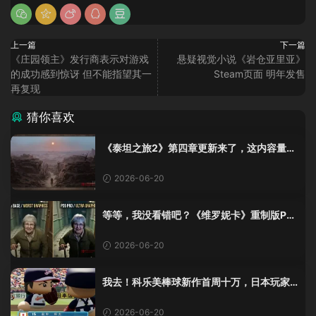
上一篇
下一篇
《庄园领主》发行商表示对游戏
悬疑视觉小说《岩仓亚里亚》
的成功感到惊讶 但不能指望其一
Steam页面 明年发售
再复现
猜你喜欢
《泰坦之旅2》第四章更新来了，这内容量感
觉像在玩DLC！
2026-06-20
等等，我没看错吧？《维罗妮卡》重制版PS
5 Pro画面单独加料？
2026-06-20
我去！科乐美棒球新作首周十万，日本玩家
还是这么爱这口！
2026-06-20