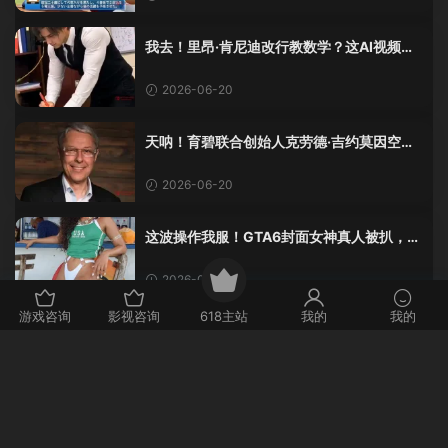
我去！里昂·肯尼迪改行教数学？这AI视频全
班不敢不及格！
2026-06-20
天呐！育碧联合创始人克劳德·吉约莫因空难
去世，享年69岁
2026-06-20
这波操作我服！GTA6封面女神真人被扒，网
友的列文虎克模式又上线了
2026-06-20
游戏咨询
影视咨询
618主站
我的
我的
评论
0
请先
登录