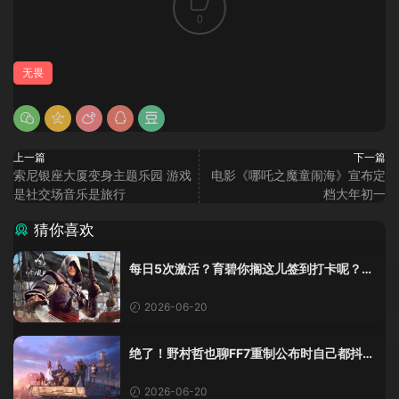
0
无畏
上一篇
下一篇
索尼银座大厦变身主题乐园 游戏
电影《哪吒之魔童闹海》宣布定
是社交场音乐是旅行
档大年初一
猜你喜欢
每日5次激活？育碧你搁这儿签到打卡呢？
《黑旗》重制版这加密把人整麻了
2026-06-20
绝了！野村哲也聊FF7重制公布时自己都抖
了：那是老子四十年的高潮！
2026-06-20