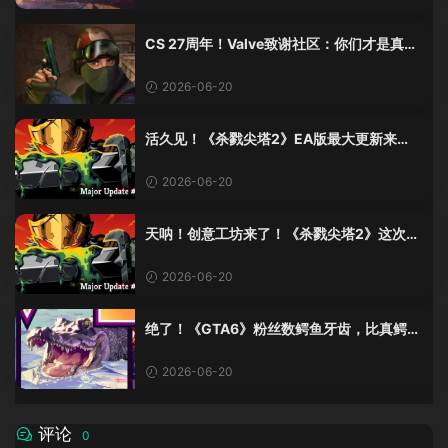
CS 27周年！Valve致谢社区：你们才是真传
奇
2026-06-20
活久见！《杀戮尖塔2》EA版最大更新来
了，创意工坊终于上线！
2026-06-20
天呐！创意工坊来了！《杀戮尖塔2》这次更
新有点猛啊！
2026-06-20
绝了！《GTA6》粉丝数鳄鱼牙齿，比真鳄鱼
少了十几颗？这波操作我服！
2026-06-20
评论
0