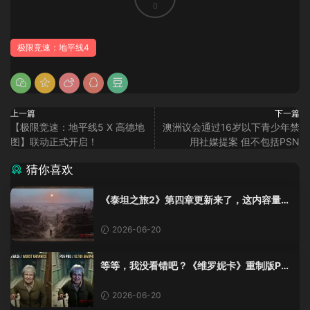
0
极限竞速：地平线4
上一篇
下一篇
【极限竞速：地平线5 X 高德地
澳洲议会通过16岁以下青少年禁
图】联动正式开启！
用社媒提案 但不包括PSN
猜你喜欢
《泰坦之旅2》第四章更新来了，这内容量感
觉像在玩DLC！
2026-06-20
等等，我没看错吧？《维罗妮卡》重制版PS
5 Pro画面单独加料？
2026-06-20