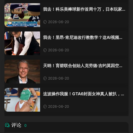
我去！科乐美棒球新作首周十万，日本玩家
还是这么爱这口！
2026-06-20
我去！里昂·肯尼迪改行教数学？这AI视频全
班不敢不及格！
2026-06-20
天呐！育碧联合创始人克劳德·吉约莫因空难
去世，享年69岁
2026-06-20
这波操作我服！GTA6封面女神真人被扒，网
友的列文虎克模式又上线了
2026-06-20
评论
0