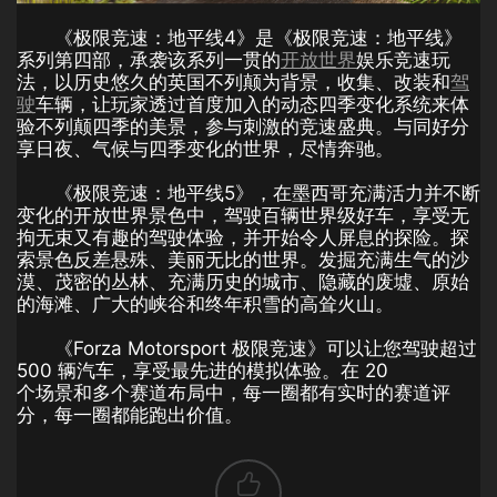
《极限竞速：地平线4》是《极限竞速：地平线》
系列第四部，承袭该系列一贯的
开放世界
娱乐竞速玩
法，以历史悠久的英国不列颠为背景，收集、改装和
驾
驶
车辆，让玩家透过首度加入的动态四季变化系统来体
验不列颠四季的美景，参与刺激的竞速盛典。与同好分
享日夜、气候与四季变化的世界，尽情奔驰。
《极限竞速：地平线5》，在墨西哥充满活力并不断
变化的开放世界景色中，驾驶百辆世界级好车，享受无
拘无束又有趣的驾驶体验，并开始令人屏息的探险。探
索景色反差悬殊、美丽无比的世界。发掘充满生气的沙
漠、茂密的丛林、充满历史的城市、隐藏的废墟、原始
的海滩、广大的峡谷和终年积雪的高耸火山。
《Forza Motorsport 极限竞速》可以让您驾驶超过
500 辆汽车，享受最先进的模拟体验。在 20
个场景和多个赛道布局中，每一圈都有实时的赛道评
分，每一圈都能跑出价值。