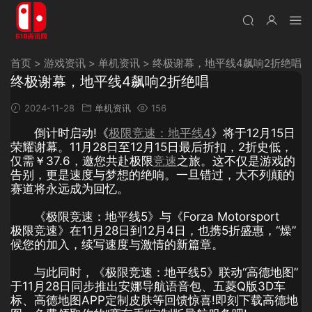
首页
>
游戏资讯
>
单机资讯
>
终极谢幕，地平线4飙响2折绝唱
终极谢幕，地平线4飙响2折绝唱
2024-11-28
单机资讯
156
倒计时启动!《
极限竞速：地平线4
》将于12月15日
荣耀谢幕。11月28日至12月15日最后折扣，2折史低，
仅需￥37.6，邀您共赴极限
竞速
之旅。这不仅是游戏的
告别，更是速度与梦想的绝响。一旦错过，大不列颠的
赛道将永远成为回忆。
《极限竞速：地平线5》与《Forza Motorsport
极限竞速》在11月28日到12月4日，也携5折盛惠，“燥”
候您的加入，续写速度与激情的新篇章。
与此同时，《极限竞速：地平线5》联动“高德地图”
于11月28日同步推出安娜导航语音包、五菱Q版3D车
标、高德地图APP定制皮肤等回馈惊喜!即刻下载高德地