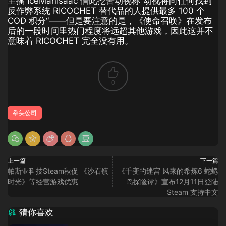
主播 IceManIsaac 借此挖苦动视称“动视将向任何找到
反作弊系统 RICOCHET 替代品的人提供最多 100 个
COD 积分“——但是要注意的是，《使命召唤》在发布
后的一段时间里热门程度将远超其他游戏，因此这并不
意味着 RICOCHET 完全没有用。
0
拳头公司
上一篇
下一篇
帕斯亚科技Steam秋促 《沙石镇
《千变的迷宫 风来的希炼6 蛇蜷
时光》等经营游戏优惠
岛探险谭》宣布12月11日登陆
Steam 支持中文
猜你喜欢