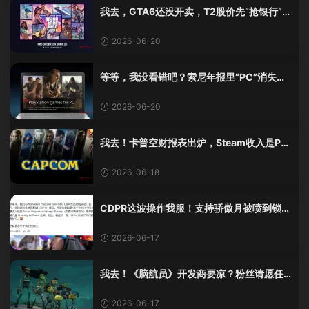
我去，GTA6还没开卖，T2股价先“抢银行”
了？一天涨了5%！
2026-06-20
等等，我没看错吧？索尼年报里“PC”消失
了，全换成AI了？？
2026-06-20
我去！卡普空财报表出炉，Steam收入是PS
的两倍！
2026-06-18
CDPR这波操作我服！支持骄傲月被喷到锁
评，真是绝了
2026-06-17
我去！《脑航员》开发商要凉？粉丝请愿任
天堂：快接盘！
2026-06-17