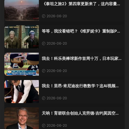
《泰坦之旅2》第四章更新来了，这内容量感
觉像在玩DLC！
2026-06-20
等等，我没看错吧？《维罗妮卡》重制版PS
5 Pro画面单独加料？
2026-06-20
我去！科乐美棒球新作首周十万，日本玩家
还是这么爱这口！
2026-06-20
我去！里昂·肯尼迪改行教数学？这AI视频全
班不敢不及格！
2026-06-20
天呐！育碧联合创始人克劳德·吉约莫因空难
去世，享年69岁
2026-06-20