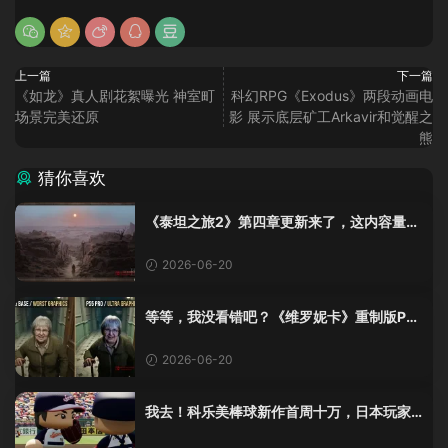
上一篇
下一篇
《如龙》真人剧花絮曝光 神室町
科幻RPG《Exodus》两段动画电
场景完美还原
影 展示底层矿工Arkavir和觉醒之
熊
猜你喜欢
《泰坦之旅2》第四章更新来了，这内容量感
觉像在玩DLC！
2026-06-20
等等，我没看错吧？《维罗妮卡》重制版PS
5 Pro画面单独加料？
2026-06-20
我去！科乐美棒球新作首周十万，日本玩家
还是这么爱这口！