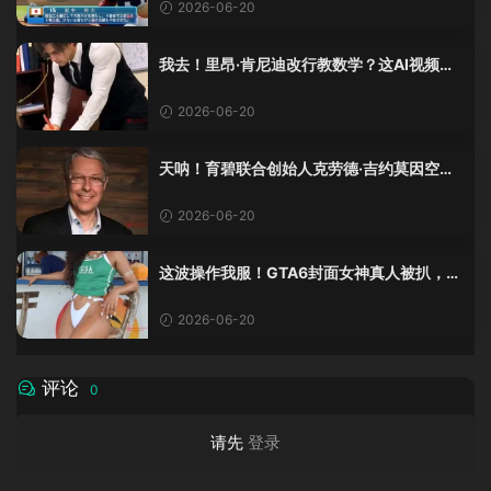
2026-06-20
我去！里昂·肯尼迪改行教数学？这AI视频全
班不敢不及格！
2026-06-20
天呐！育碧联合创始人克劳德·吉约莫因空难
去世，享年69岁
2026-06-20
这波操作我服！GTA6封面女神真人被扒，网
友的列文虎克模式又上线了
2026-06-20
评论
0
请先
登录