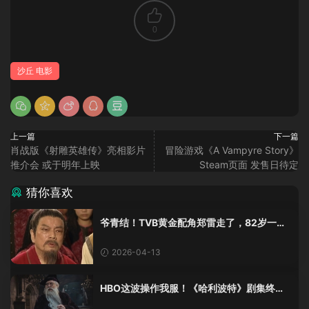
0
沙丘 电影
上一篇
下一篇
肖战版《射雕英雄传》亮相影片
冒险游戏《A Vampyre Story》
推介会 或于明年上映
Steam页面 发售日待定
猜你喜欢
爷青结！TVB黄金配角郑雷走了，82岁一路
走好
2026-04-13
HBO这波操作我服！《哈利波特》剧集终于
不做人事了？！