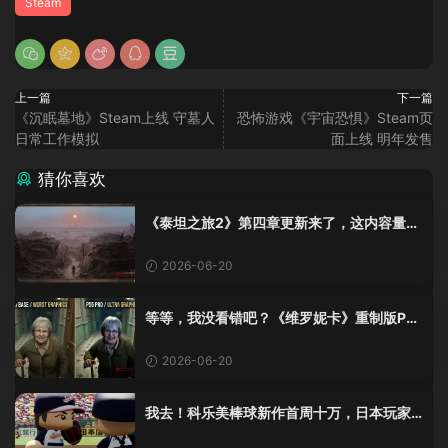
Steam
上一篇
下一篇
《沉眠墓地》Steam上线 守墓人
恐怖游戏《宇宙恐惧》Steam页
日常工作模拟
面上线 明年发售
猜你喜欢
《泰坦之旅2》第四章更新来了，这内容量感
觉像在玩DLC！
2026-06-20
等等，我没看错吧？《维罗妮卡》重制版PS
5 Pro画面单独加料？
2026-06-20
我去！科乐美棒球新作首周十万，日本玩家
还是这么爱这口！