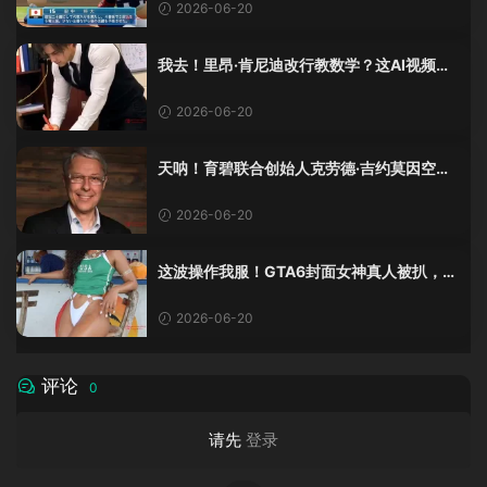
2026-06-20
我去！里昂·肯尼迪改行教数学？这AI视频全
班不敢不及格！
2026-06-20
天呐！育碧联合创始人克劳德·吉约莫因空难
去世，享年69岁
2026-06-20
这波操作我服！GTA6封面女神真人被扒，网
友的列文虎克模式又上线了
2026-06-20
评论
0
请先
登录