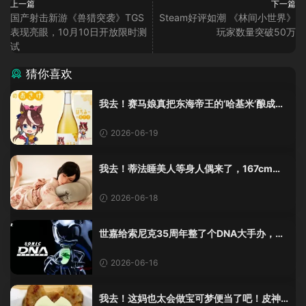
上一篇
下一篇
国产射击新游《兽猎突袭》TGS
Steam好评如潮 《林间小世界》
表现亮眼，10月10日开放限时测
玩家数量突破50万
试
猜你喜欢
我去！赛马娘真把东海帝王的‘哈基米’酿成酒
了？这波联动我直接吹爆！
2026-06-19
我去！蒂法睡美人等身人偶来了，167cm身
材太顶，姿势任意摆，这谁顶得住啊？
2026-06-18
世嘉给索尼克35周年整了个DNA大手办，不
会游泳的基因也太真实了！
2026-06-16
我去！这妈也太会做宝可梦便当了吧！皮神