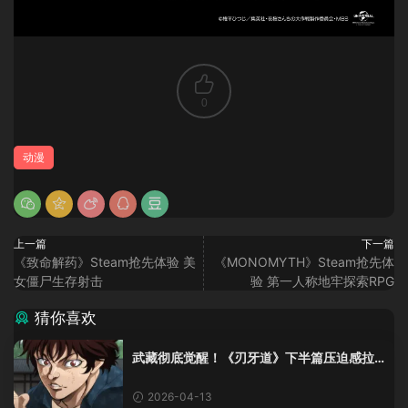
0
动漫
上一篇
下一篇
《致命解药》Steam抢先体验 美
《MONOMYTH》Steam抢先体
女僵尸生存射击
验 第一人称地牢探索RPG
猜你喜欢
武藏彻底觉醒！《刃牙道》下半篇压迫感拉
满，这是要吃掉我们吗？
2026-04-13