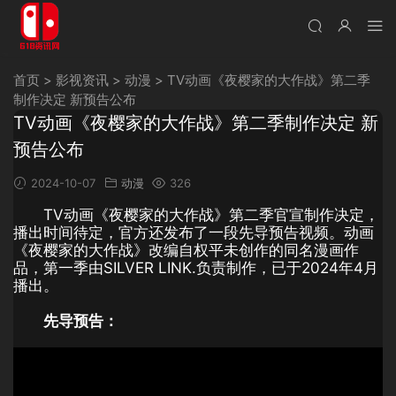
首页
>
影视资讯
>
动漫
>
TV动画《夜樱家的大作战》第二季
制作决定 新预告公布
TV动画《夜樱家的大作战》第二季制作决定 新
预告公布
2024-10-07
动漫
326
TV动画《夜樱家的大作战》第二季官宣制作决定，
播出时间待定，
官方还发布了一段先导预告视频。动画
《夜樱家的大作战》改编自权平未创作的同名漫画作
品，第一季由SILVER LINK.负责制作，已于2024年4月
播出。
先导预告：