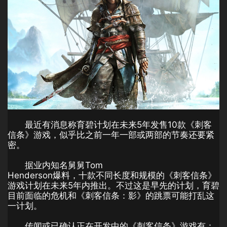
最近有消息称育碧计划在未来5年发售10款《刺客
信条》游戏，似乎比之前一年一部或两部的节奏还要紧
密。
据业内知名舅舅Tom
Henderson爆料，十款不同长度和规模的《刺客信条》
游戏计划在未来5年内推出。不过这是早先的计划，育碧
目前面临的危机和《刺客信条：影》的跳票可能打乱这
一计划。
传闻或已确认正在开发中的《刺客信条》游戏有：