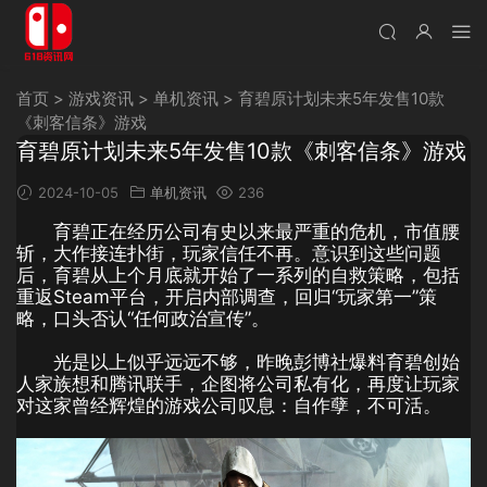
首页
>
游戏资讯
>
单机资讯
>
育碧原计划未来5年发售10款
《刺客信条》游戏
育碧原计划未来5年发售10款《刺客信条》游戏
2024-10-05
单机资讯
236
育碧正在经历公司有史以来最严重的危机，市值腰
斩，大作接连扑街，玩家信任不再。意识到这些问题
后，育碧从上个月底就开始了一系列的自救策略，包括
重返Steam平台，开启内部调查，回归“玩家第一”策
略，口头否认“任何政治宣传”。
光是以上似乎远远不够，昨晚彭博社爆料育碧创始
人家族想和腾讯联手，企图将公司私有化，再度让玩家
对这家曾经辉煌的游戏公司叹息：自作孽，不可活。