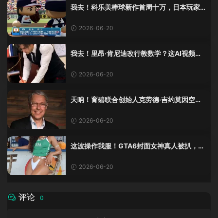
我去！科乐美棒球新作首周十万，日本玩家
还是这么爱这口！
2026-06-20
我去！里昂·肯尼迪改行教数学？这AI视频全
班不敢不及格！
2026-06-20
天呐！育碧联合创始人克劳德·吉约莫因空难
去世，享年69岁
2026-06-20
这波操作我服！GTA6封面女神真人被扒，网
友的列文虎克模式又上线了
2026-06-20
评论
0