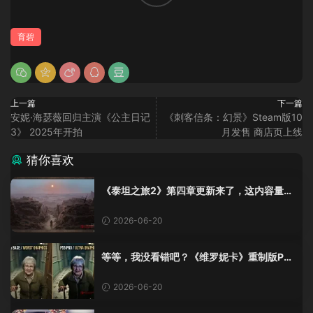
育碧
上一篇
下一篇
安妮·海瑟薇回归主演《公主日记
《刺客信条：幻景》Steam版10
3》 2025年开拍
月发售 商店页上线
猜你喜欢
《泰坦之旅2》第四章更新来了，这内容量感
觉像在玩DLC！
2026-06-20
等等，我没看错吧？《维罗妮卡》重制版PS
5 Pro画面单独加料？
2026-06-20