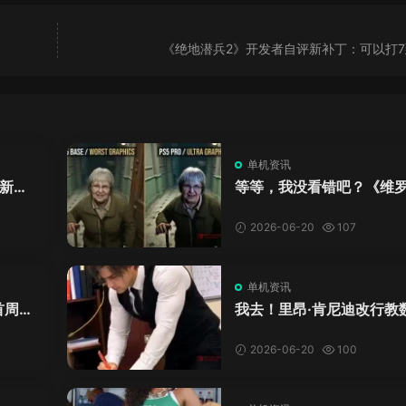
《绝地潜兵2》开发者自评新补丁：可以打7
单机资讯
新来
等等，我没看错吧？《维
DL
卡》重制版PS5 Pro画面
加料？
2026-06-20
107
单机资讯
首周十
我去！里昂·肯尼迪改行教
爱这
学？这AI视频全班不敢不
格！
2026-06-20
100