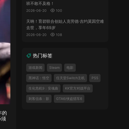
班不敢不及格！
2026-06-20
100
天呐！育碧联合创始人克劳德·吉约莫因空难
去世，享年69岁
2026-06-20
108
热门标签
游戏新闻
Steam
电影
黑神话：悟空
任天堂Switch主机
PS5
生化危机9：安魂曲
KK官方对战平台
刺客信条：影
GTA6/侠盗猎车6
年的
必须