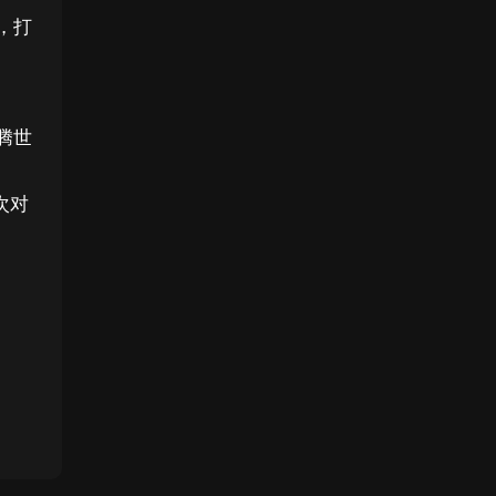
，打
腾世
次对