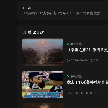
上一篇
《眼镜蛇》主演想参演《海贼王》：演个龙套也愿意
猜你喜欢
单机资讯
《泰坦之旅2》第四章更
了，这内容量感觉像在玩
C！
2026-06-20
123
单机资讯
我去！科乐美棒球新作
万，日本玩家还是这么
口！
2026-06-20
108