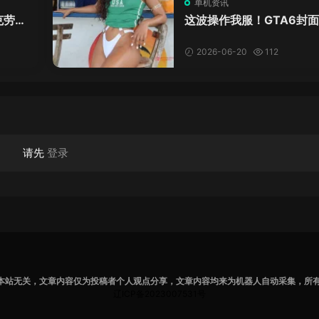
单机资讯
克劳德
这波操作我服！GTA6封
年69
神真人被扒，网友的列文
模式又上线了
2026-06-20
112
请先
登录
本站无关，文章内容仅为投稿者个人观点分享，文章内容均来为机器人自动采集，所
辽ICP备2023007531号