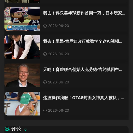
我去！科乐美棒球新作首周十万，日本玩家
还是这么爱这口！
2026-06-20
我去！里昂·肯尼迪改行教数学？这AI视频全
班不敢不及格！
2026-06-20
天呐！育碧联合创始人克劳德·吉约莫因空难
去世，享年69岁
2026-06-20
这波操作我服！GTA6封面女神真人被扒，网
友的列文虎克模式又上线了
2026-06-20
评论
0