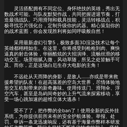
灵活搭配拥有不同定位、身怀绝技的英雄，秀出无
数战术可能。与队友默契作战，共同把握进退节奏，打
造最强战队。巧用滑翔和载具技能，灵活转移战点，积
极寻找芯片强化台，定制升级你的武器。精心策划你的
的战术蓝图，你会发现胜利将如同呼吸般自然！
采用最新虚幻引擎5，极致多面3D渲染技术让每个
英雄都栩栩如生。在这里，你将感受到枪枪到肉、爽快
逼真的射击体验，华丽酷炫的大招演绎、流畅丝滑的移
动交互。场景细腻入微，风动草随，所见之处皆触手可
及。而你，正是这场白厄生存大电影的主角！
不远处从天而降的身影，是敌人……亦或是带来救
援希望的队友！在超高落差的空岛大世界，尽情体验地
形交互机制带来的新奇趣味。使用传送门、滑翔伞、浮
空汽车，甚至是岛屿间奇妙的上升气流来探索移动，享
受一场心跳加速的超维立体大逃杀！
受不了了，把作弊的全ban了！使用全新的反外挂
系统，为你提供前所未有的安全护航体验。举报、处
罚、申诉一条龙迅速响应，还有基于海量作弊样本研发