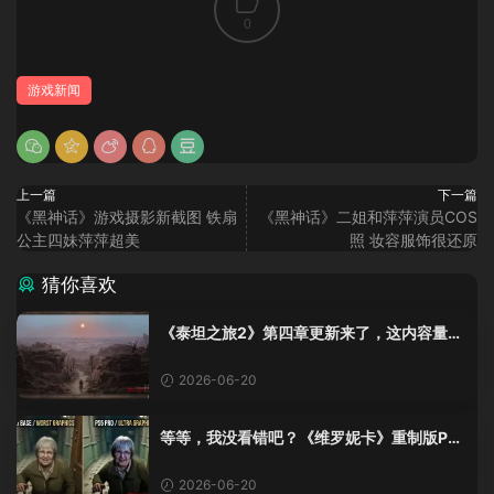
0
游戏新闻
上一篇
下一篇
《黑神话》游戏摄影新截图 铁扇
《黑神话》二姐和萍萍演员COS
公主四妹萍萍超美
照 妆容服饰很还原
猜你喜欢
《泰坦之旅2》第四章更新来了，这内容量感
觉像在玩DLC！
2026-06-20
等等，我没看错吧？《维罗妮卡》重制版PS
5 Pro画面单独加料？
2026-06-20