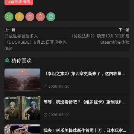
无敌英雄 游戏
上一篇
下一篇
开放世界冒险多人
《传说法师2》确定10月3日开启
《DUCKSIDE》9月25日开启抢先
Steam抢先体验
体验
猜你喜欢
《泰坦之旅2》第四章更新来了，这内容量感
觉像在玩DLC！
2026-06-20
等等，我没看错吧？《维罗妮卡》重制版PS
5 Pro画面单独加料？
2026-06-20
我去！科乐美棒球新作首周十万，日本玩家