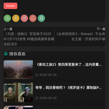
Steam
上一篇
下一篇
《天国：拯救2》官宣将于2025
《女神异闻录3：Reload》不会有
年2月11日发售 科隆游戏展将首爆
女主篇：开发时间不够
实机演示
猜你喜欢
《泰坦之旅2》第四章更新来了，这内容量感
觉像在玩DLC！
2026-06-20
等等，我没看错吧？《维罗妮卡》重制版PS
5 Pro画面单独加料？
2026-06-20