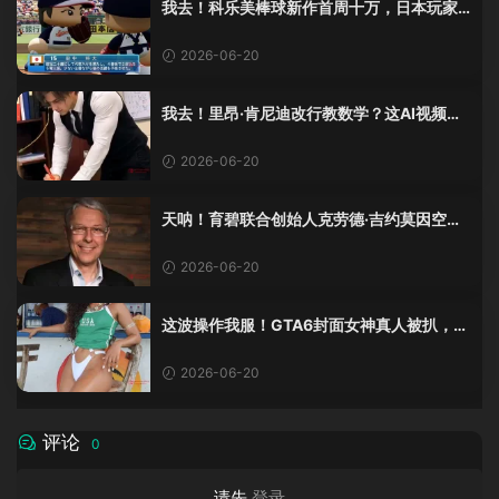
我去！科乐美棒球新作首周十万，日本玩家
还是这么爱这口！
2026-06-20
我去！里昂·肯尼迪改行教数学？这AI视频全
班不敢不及格！
2026-06-20
天呐！育碧联合创始人克劳德·吉约莫因空难
去世，享年69岁
2026-06-20
这波操作我服！GTA6封面女神真人被扒，网
友的列文虎克模式又上线了
2026-06-20
评论
0
请先
登录