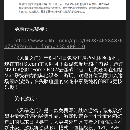
更新计划链接：
https://www.bilibili.com/opus/9628745234875
67879?spm_id_from=333.999.0.0
《风暴之门》于8月14日免费开启抢先体验版本，
现在前往Steam主页即可下载游戏畅玩核心内容，通过
NVIDIA的GeForce NOW云游戏平台，玩家还可在包括
Mac系统在内的其他设备上游玩。欢迎各位玩家加入这
场策略漩涡，在头脑碰撞的火花中享受纯粹的RTS竞技
乐趣！
关于游戏：
《风暴之门》是一款免费即时战略游戏，致敬该类
型中最受好评的经典作品。游戏设定在一个全新的科幻
奇幻的后末日世界中，人类与外星入侵者之间的
战争
不
断升级。游戏将提供多种模式，包括战役、1v1、3vE、