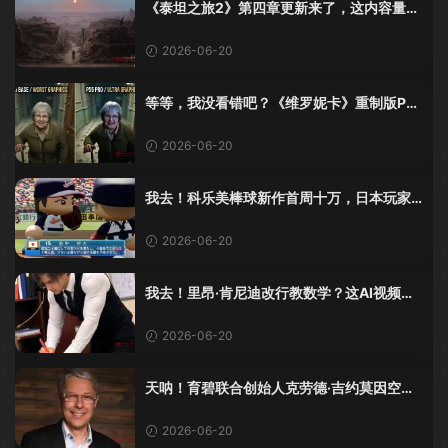
《泰坦之旅2》第四章更新来了，这内容量感
觉像在玩DLC！
2026-06-20
等等，我没看错吧？《维罗妮卡》重制版PS
5 Pro画面单独加料？
2026-06-20
我去！科乐美棒球新作首周十万，日本玩家
还是这么爱这口！
2026-06-20
我去！里昂·肯尼迪改行教数学？这AI视频全
班不敢不及格！
2026-06-20
天呐！育碧联合创始人克劳德·吉约莫因空难
去世，享年69岁
2026-06-20