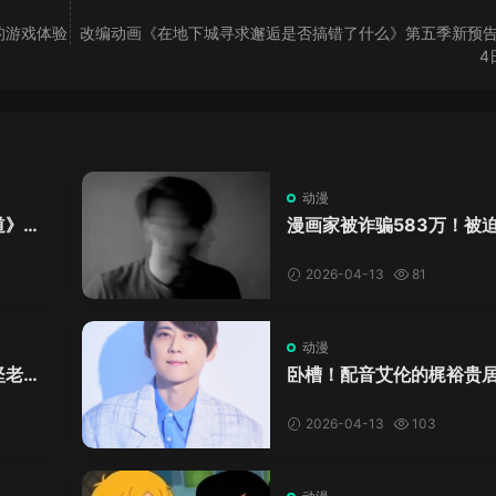
的游戏体验
改编动画《在地下城寻求邂逅是否搞错了什么》第五季新预告 
4
动漫
道》下
漫画家被诈骗583万！被
要吃掉
1.7万天价色纸回血，这波
作把我整不会了
2026-04-13
81
动漫
坚老贼
卧槽！配音艾伦的梶裕贵
自己当老板开公司了？还
AI声音的？
2026-04-13
103