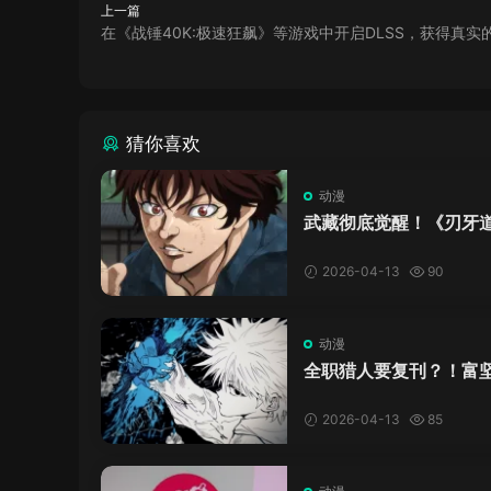
上一篇
在《战锤40K:极速狂飙》等游戏中开启DLSS，获得真实
猜你喜欢
动漫
武藏彻底觉醒！《刃牙
半篇压迫感拉满，这是
我们吗？
2026-04-13
90
动漫
全职猎人要复刊？！富
终于良心发现
2026-04-13
85