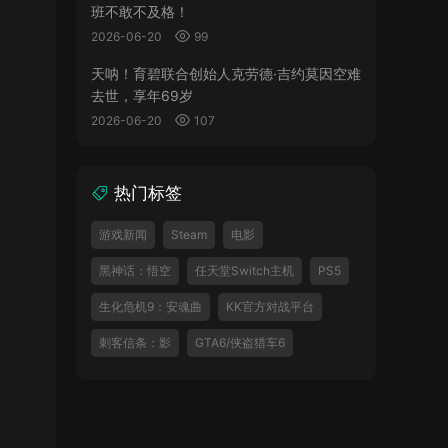
班不敢不及格！
2026-06-20
99
天呐！育碧联合创始人克劳德·吉约莫因空难
去世，享年69岁
2026-06-20
107
热门标签
游戏新闻
Steam
电影
黑神话：悟空
任天堂Switch主机
PS5
生化危机9：安魂曲
KK官方对战平台
刺客信条：影
GTA6/侠盗猎车6