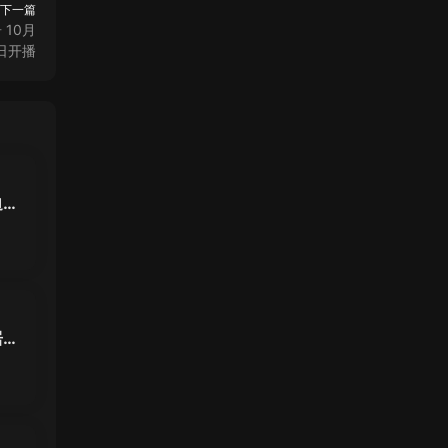
下一篇
10月
日开播
迫卖
操
居然
是搞