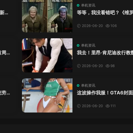
单机资讯
新来
等等，我没看错吧？《维
DL
卡》重制版PS5 Pro画面
加料？
2026-06-20
106
单机资讯
首周十
我去！里昂·肯尼迪改行教
爱这
学？这AI视频全班不敢不
格！
2026-06-20
98
单机资讯
克劳德
这波操作我服！GTA6封
年69
神真人被扒，网友的列文
模式又上线了
2026-06-20
111