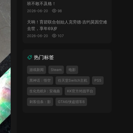
班不敢不及格！
2026-06-20
98
天呐！育碧联合创始人克劳德·吉约莫因空难
去世，享年69岁
2026-06-20
107
热门标签
游戏新闻
Steam
电影
黑神话：悟空
任天堂Switch主机
PS5
生化危机9：安魂曲
KK官方对战平台
刺客信条：影
GTA6/侠盗猎车6