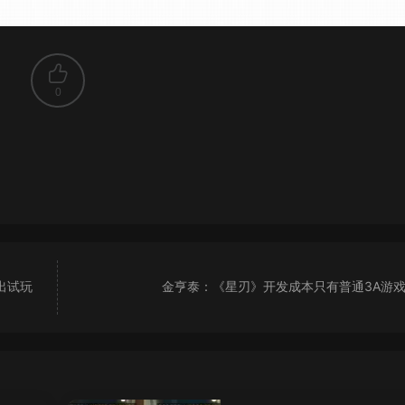
0
出试玩
金亨泰：《星刃》开发成本只有普通3A游戏的