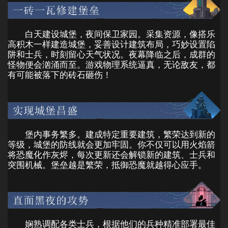
白天建设城堡，夜间保卫家园。采集资源，像搭乐
高积木一样建造城堡，妥善设计建筑布局，巧妙设置陷
阱和士兵，时刻留心天气状况。夜幕降临之后，成群的
怪物便会汹涌而至。游戏物理系统逼真，无论敌友，都
有可能被落下的砖石砸伤！
堡内事务繁多。建成特定重要建筑，繁荣达到新的
等级，城堡的防线就会更加牢固。你不仅可以用火焰箭
将恐魔化作灰烬，每次更新还会解锁新的建筑、士兵和
突围机械。堡垒越是繁荣，抵御恐魔就越得心应手。
娴熟调配各类士兵，根据他们的兵种精准部署最佳