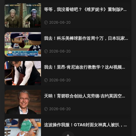
等等，我没看错吧？《维罗妮卡》重制版PS
5 Pro画面单独加料？
2026-06-20
我去！科乐美棒球新作首周十万，日本玩家
还是这么爱这口！
2026-06-20
我去！里昂·肯尼迪改行教数学？这AI视频全
班不敢不及格！
2026-06-20
天呐！育碧联合创始人克劳德·吉约莫因空难
去世，享年69岁
2026-06-20
这波操作我服！GTA6封面女神真人被扒，网
友的列文虎克模式又上线了