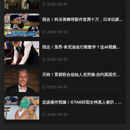
2026-06-20
我去！科乐美棒球新作首周十万，日本玩家
还是这么爱这口！
2026-06-20
我去！里昂·肯尼迪改行教数学？这AI视频全
班不敢不及格！
2026-06-20
天呐！育碧联合创始人克劳德·吉约莫因空难
去世，享年69岁
2026-06-20
这波操作我服！GTA6封面女神真人被扒，网
友的列文虎克模式又上线了
2026-06-20