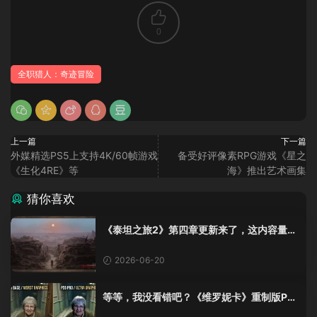
0
全职猎人：奇迹冒险
上一篇
下一篇
外媒精选PS5上支持4K/60帧游戏
备受好评像素RPG游戏《星之
《生化4RE》等
海》推出艺术画集
猜你喜欢
《泰坦之旅2》第四章更新来了，这内容量感
觉像在玩DLC！
2026-06-20
等等，我没看错吧？《维罗妮卡》重制版PS
5 Pro画面单独加料？