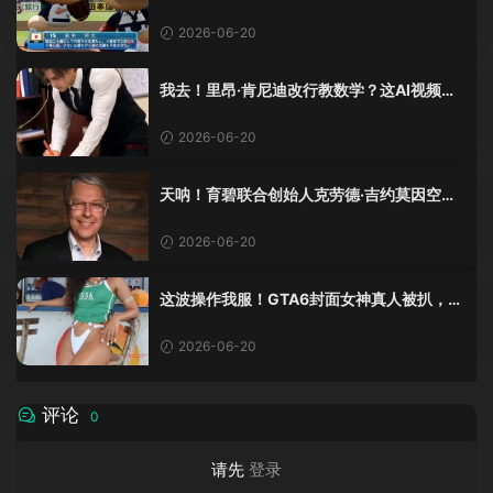
还是这么爱这口！
2026-06-20
我去！里昂·肯尼迪改行教数学？这AI视频全
班不敢不及格！
2026-06-20
天呐！育碧联合创始人克劳德·吉约莫因空难
去世，享年69岁
2026-06-20
这波操作我服！GTA6封面女神真人被扒，网
友的列文虎克模式又上线了
2026-06-20
评论
0
请先
登录