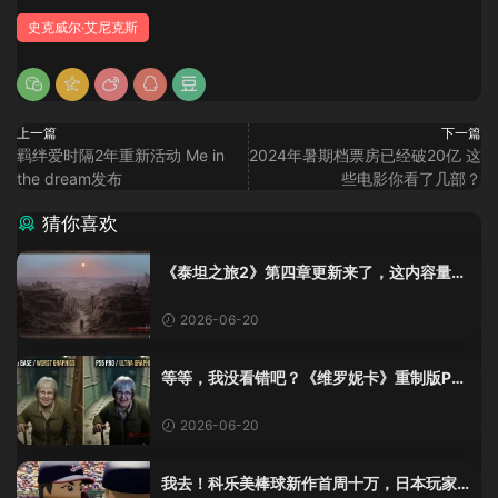
史克威尔·艾尼克斯
上一篇
下一篇
羁绊爱时隔2年重新活动 Me in
2024年暑期档票房已经破20亿 这
the dream发布
些电影你看了几部？
猜你喜欢
《泰坦之旅2》第四章更新来了，这内容量感
觉像在玩DLC！
2026-06-20
等等，我没看错吧？《维罗妮卡》重制版PS
5 Pro画面单独加料？
2026-06-20
我去！科乐美棒球新作首周十万，日本玩家