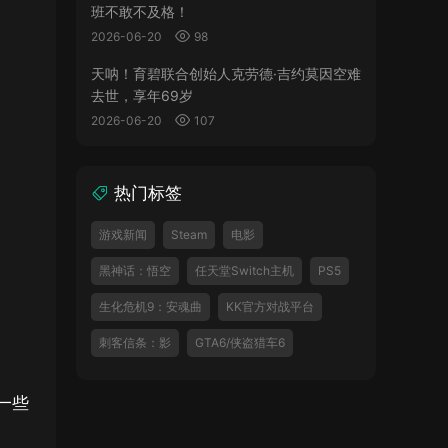
班不敢不及格！
2026-06-20
98
天呐！育碧联合创始人克劳德·吉约莫因空难
去世，享年69岁
2026-06-20
107
热门标签
游戏新闻
Steam
电影
黑神话：悟空
任天堂Switch主机
PS5
生化危机9：安魂曲
KK官方对战平台
刺客信条：影
GTA6/侠盗猎车6
一些