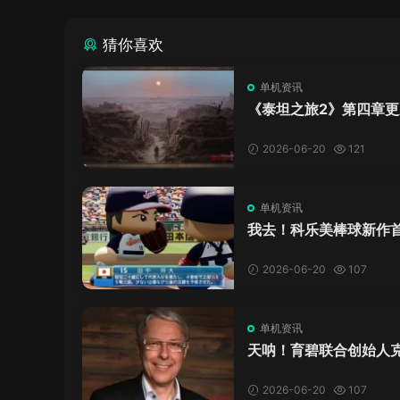
猜你喜欢
单机资讯
《泰坦之旅2》第四章更
了，这内容量感觉像在玩
C！
2026-06-20
121
单机资讯
我去！科乐美棒球新作
万，日本玩家还是这么
口！
2026-06-20
107
单机资讯
天呐！育碧联合创始人
·吉约莫因空难去世，享
岁
2026-06-20
107