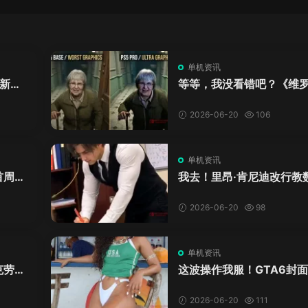
单机资讯
新来
等等，我没看错吧？《维
DL
卡》重制版PS5 Pro画面
加料？
2026-06-20
106
单机资讯
首周十
我去！里昂·肯尼迪改行教
爱这
学？这AI视频全班不敢不
格！
2026-06-20
98
单机资讯
克劳德
这波操作我服！GTA6封
年69
神真人被扒，网友的列文
模式又上线了
2026-06-20
111