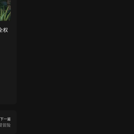
全权
下一篇
浸冒险