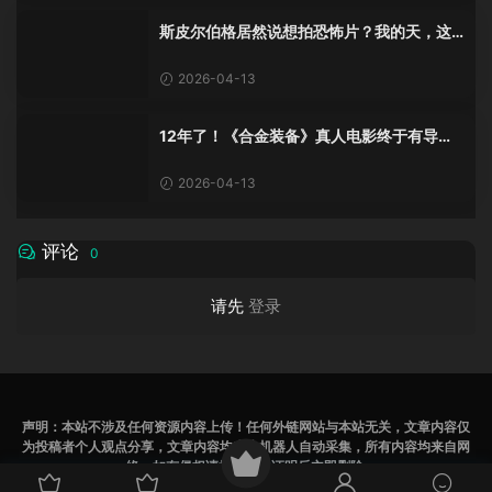
斯皮尔伯格居然说想拍恐怖片？我的天，这
瓜太大了
2026-04-13
12年了！《合金装备》真人电影终于有导演
了！小岛秀夫的“潜入”要搬上银幕？
2026-04-13
评论
0
请先
登录
声明：本站不涉及任何资源内容上传！任何外链网站与本站无关，文章内容仅
为投稿者个人观点分享，文章内容均来为机器人自动采集，所有内容均来自网
络，如有侵权请提供相关证明后立即删除
辽ICP备2023007531号