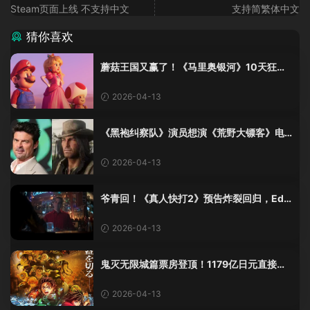
Steam页面上线 不支持中文
支持简繁体中文
猜你喜欢
蘑菇王国又赢了！《马里奥银河》10天狂卷6
亿$，这波属实赢麻了
2026-04-13
《黑袍纠察队》演员想演《荒野大镖客》电
影？R星：这波我直接当没听见
2026-04-13
爷青回！《真人快打2》预告炸裂回归，Ed B
oon居然亲自上场演酒保了？
2026-04-13
鬼灭无限城篇票房登顶！1179亿日元直接杀
疯，日本电影史纪录刷新
2026-04-13