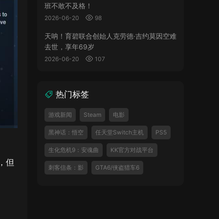
班不敢不及格！
2026-06-20
98
天呐！育碧联合创始人克劳德·吉约莫因空难
去世，享年69岁
2026-06-20
107
热门标签
游戏新闻
Steam
电影
黑神话：悟空
任天堂Switch主机
PS5
生化危机9：安魂曲
KK官方对战平台
，但
刺客信条：影
GTA6/侠盗猎车6