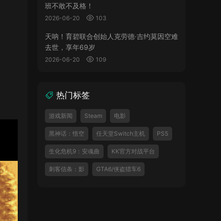
班不敢不及格！
2026-06-20
103
天呐！育碧联合创始人克劳德·吉约莫因空难
去世，享年69岁
2026-06-20
109
热门标签
游戏新闻
Steam
电影
黑神话：悟空
任天堂Switch主机
PS5
生化危机9：安魂曲
KK官方对战平台
刺客信条：影
GTA6/侠盗猎车6