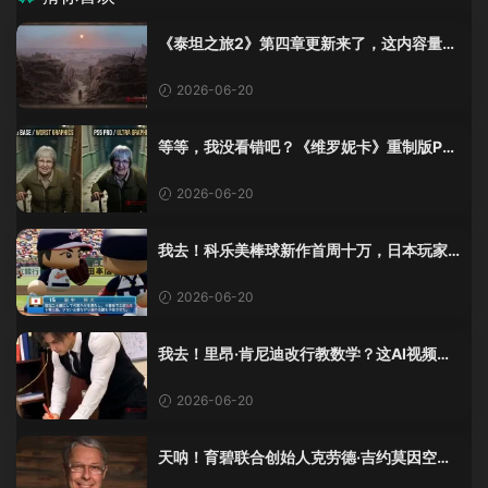
《泰坦之旅2》第四章更新来了，这内容量感
觉像在玩DLC！
2026-06-20
等等，我没看错吧？《维罗妮卡》重制版PS
5 Pro画面单独加料？
2026-06-20
我去！科乐美棒球新作首周十万，日本玩家
还是这么爱这口！
2026-06-20
我去！里昂·肯尼迪改行教数学？这AI视频全
班不敢不及格！
2026-06-20
天呐！育碧联合创始人克劳德·吉约莫因空难
去世，享年69岁