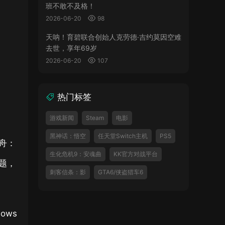
班不敢不及格！
2026-06-20
98
天呐！育碧联合创始人克劳德·吉约莫因空难
去世，享年69岁
2026-06-20
107
热门标签
游戏新闻
Steam
电影
黑神话：悟空
任天堂Switch主机
PS5
方舟：
生化危机9：安魂曲
KK官方对战平台
问题，
刺客信条：影
GTA6/侠盗猎车6
ows