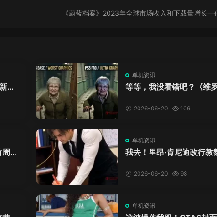
《蔚蓝档案》2023年全球市场收入和下载量增长一
单机资讯
新来
等等，我没看错吧？《维
DL
卡》重制版PS5 Pro画面
加料？
2026-06-20
106
单机资讯
首周十
我去！里昂·肯尼迪改行教
爱这
学？这AI视频全班不敢不
格！
2026-06-20
98
单机资讯