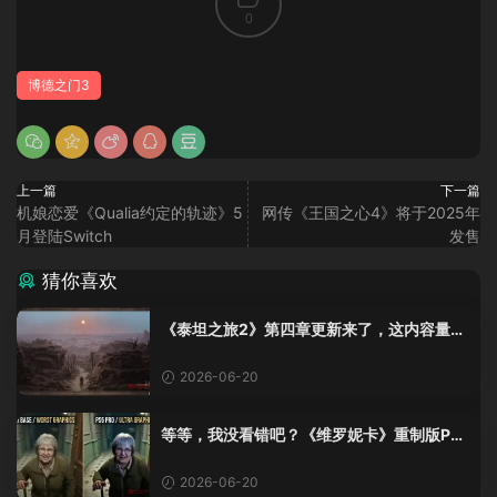
0
博德之门3
上一篇
下一篇
机娘恋爱《Qualia约定的轨迹》5
网传《王国之心4》将于2025年
月登陆Switch
发售
猜你喜欢
《泰坦之旅2》第四章更新来了，这内容量感
觉像在玩DLC！
2026-06-20
等等，我没看错吧？《维罗妮卡》重制版PS
5 Pro画面单独加料？
2026-06-20