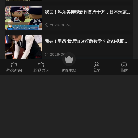
我去！科乐美棒球新作首周十万，日本玩家
还是这么爱这口！
2026-06-20
我去！里昂·肯尼迪改行教数学？这AI视频全
班不敢不及格！
2026-06-20
游戏咨询
影视咨询
618主站
我的
我的
天呐！育碧联合创始人克劳德·吉约莫因空难
去世，享年69岁
2026-06-20
这波操作我服！GTA6封面女神真人被扒，网
友的列文虎克模式又上线了
2026-06-20
评论
0