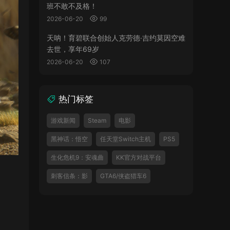
班不敢不及格！
2026-06-20
99
天呐！育碧联合创始人克劳德·吉约莫因空难
去世，享年69岁
2026-06-20
107
热门标签
游戏新闻
Steam
电影
黑神话：悟空
任天堂Switch主机
PS5
生化危机9：安魂曲
KK官方对战平台
刺客信条：影
GTA6/侠盗猎车6