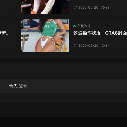
爱这
学？这AI视频全班不敢不
格！
2026-06-20
99
单机资讯
克劳德
这波操作我服！GTA6封
年69
神真人被扒，网友的列文
模式又上线了
2026-06-20
111
请先
登录