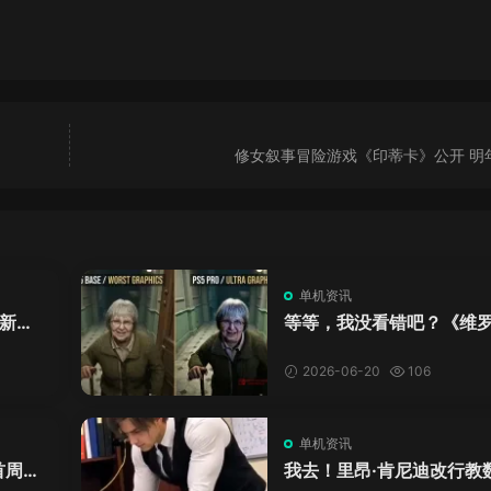
修女叙事冒险游戏《印蒂卡》公开 明
单机资讯
新来
等等，我没看错吧？《维
DL
卡》重制版PS5 Pro画面
加料？
2026-06-20
106
单机资讯
首周十
我去！里昂·肯尼迪改行教