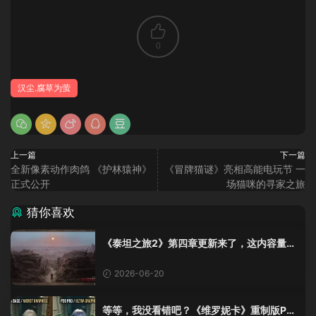
0
汉尘.腐草为萤
上一篇
下一篇
全新像素动作肉鸽 《护林猿神》
《冒牌猫谜》亮相高能电玩节 一
正式公开
场猫咪的寻家之旅
猜你喜欢
《泰坦之旅2》第四章更新来了，这内容量感
觉像在玩DLC！
2026-06-20
等等，我没看错吧？《维罗妮卡》重制版PS