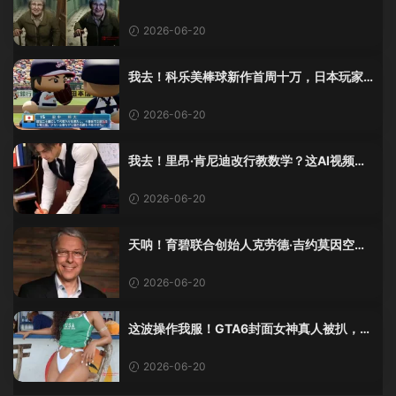
5 Pro画面单独加料？
2026-06-20
我去！科乐美棒球新作首周十万，日本玩家
还是这么爱这口！
2026-06-20
我去！里昂·肯尼迪改行教数学？这AI视频全
班不敢不及格！
2026-06-20
天呐！育碧联合创始人克劳德·吉约莫因空难
去世，享年69岁
2026-06-20
这波操作我服！GTA6封面女神真人被扒，网
友的列文虎克模式又上线了
2026-06-20