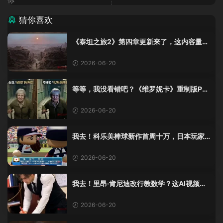
猜你喜欢
《泰坦之旅2》第四章更新来了，这内容量感
觉像在玩DLC！
2026-06-20
等等，我没看错吧？《维罗妮卡》重制版PS
5 Pro画面单独加料？
2026-06-20
我去！科乐美棒球新作首周十万，日本玩家
还是这么爱这口！
2026-06-20
我去！里昂·肯尼迪改行教数学？这AI视频全
班不敢不及格！
2026-06-20