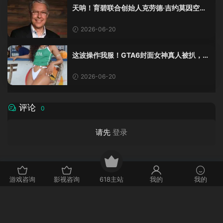
天呐！育碧联合创始人克劳德·吉约莫因空难
去世，享年69岁
2026-06-20
这波操作我服！GTA6封面女神真人被扒，网
友的列文虎克模式又上线了
2026-06-20
评论
0
请先
登录
游戏咨询
影视咨询
618主站
我的
我的
声明：本站不涉及任何资源内容上传！任何外链网站与本站无关，文章内容仅
为投稿者个人观点分享，文章内容均来为机器人自动采集，所有内容均来自网
络，如有侵权请提供相关证明后立即删除
辽ICP备2023007531号