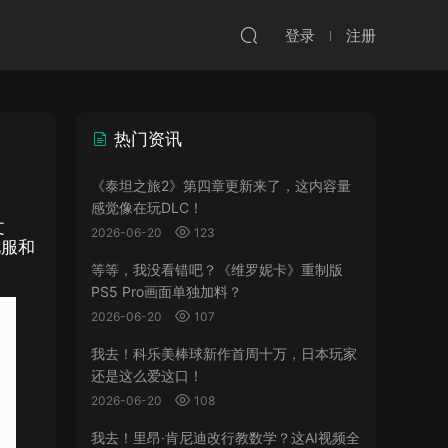
登录
注册
热门资讯
《泰坦之旅2》第四章更新来了，这内容量
感觉像在玩DLC！
文
2026-06-20
123
礼服和
等等，我没看错吧？《维罗妮卡》重制版
PS5 Pro画面单独加料？
2026-06-20
107
我去！科乐美棒球新作首周十万，日本玩家
还是这么爱这口！
2026-06-20
108
我去！里昂·肯尼迪改行教数学？这AI视频全