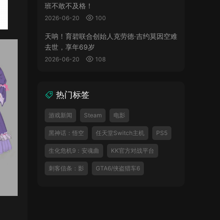
班不敢不及格！
2026-06-20
100
天呐！育碧联合创始人克劳德·吉约莫因空难
去世，享年69岁
2026-06-20
108
热门标签
游戏新闻
Steam
电影
黑神话：悟空
任天堂Switch主机
PS5
生化危机9：安魂曲
KK官方对战平台
刺客信条：影
GTA6/侠盗猎车6