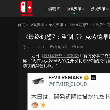
白嫖游戏
游戏资讯
影视资讯
首页
>
游戏资讯
>
单机资讯
>
《最终幻想7：重制版》
《最终幻想7：重制版》克劳德早
2023-11-30
单机资讯
830
近日《
最终幻想7：重制版
》官方分享了克
称：“现在为大家呈现的是开发初期绘制的克劳
别致的黑色礼服。”