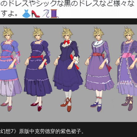
幻想7》原版中克劳德穿的紫色裙子。