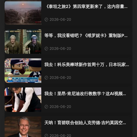
《泰坦之旅2》第四章更新来了，这内容量感
觉像在玩DLC！
2026-06-20
等等，我没看错吧？《维罗妮卡》重制版PS
5 Pro画面单独加料？
2026-06-20
我去！科乐美棒球新作首周十万，日本玩家
还是这么爱这口！
2026-06-20
我去！里昂·肯尼迪改行教数学？这AI视频全
班不敢不及格！
2026-06-20
天呐！育碧联合创始人克劳德·吉约莫因空难
去世，享年69岁
2026-06-20