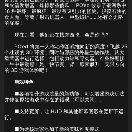
和火箭发射器，炸掉那些傻瓜！ PO’ed 收录了银河系中
16 种最坏、最疯狂、最没有吸引力的怪物。投掷石块的
食人魔、等离子射击机器人、巨型蝙蝠……还有会走路
的屁股！
现在别看，他们都在找东西吃。会是你吗？
PO’ed 将第一人称动作游戏推向新的高度！飞越 25
个壮观的 3D 环境，同时与邪恶的外星生物作战。从大
量武器中进行选择，包括动力钻和寻肉器。准备好迎接
一生中最动感十足、快节奏、肾上腺素飙升、无限方向
的 3D 游戏体验吧！
游戏特色
■各项提升游戏质量的新功能，可以增强游戏玩法
并修复原始游戏中存在的错误（可以关闭）。
■支持宽屏，让 HUD 和其他屏幕图形在宽屏下运
行。
■为硬核玩家添加了新的美味难度模式