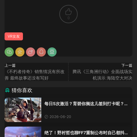
0
VR女友
上一篇
下一篇
《不朽者传奇》销售情况有所改
腾讯《三角洲行动》全面战场实
善 最终故事还没有写好
机演示 海陆空大对决
猜你喜欢
每日5次激活？育碧你搁这儿签到打卡呢？
《黑旗》重制版这加密把人整麻了
2026-06-20
绝了！野村哲也聊FF7重制公布时自己都抖