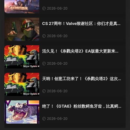
了：那是老子四十年的高潮！
2026-06-20
CS 27周年！Valve致谢社区：你们才是真传
奇
2026-06-20
活久见！《杀戮尖塔2》EA版最大更新来
了，创意工坊终于上线！
2026-06-20
天呐！创意工坊来了！《杀戮尖塔2》这次更
新有点猛啊！
2026-06-20
绝了！《GTA6》粉丝数鳄鱼牙齿，比真鳄鱼
少了十几颗？这波操作我服！
2026-06-20