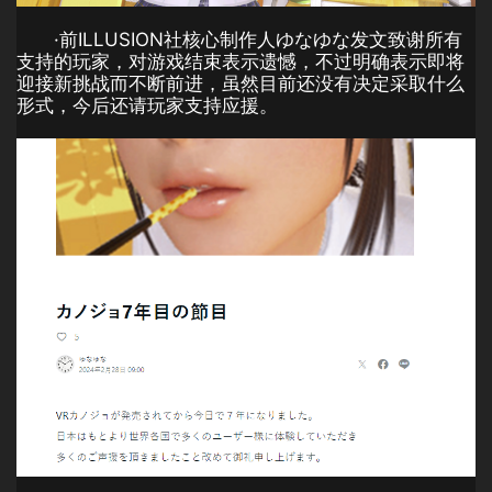
·前ILLUSION社核心制作人ゆなゆな发文致谢所有
支持的玩家，对游戏结束表示遗憾，不过明确表示即将
迎接新挑战而不断前进，虽然目前还没有决定采取什么
形式，今后还请玩家支持应援。