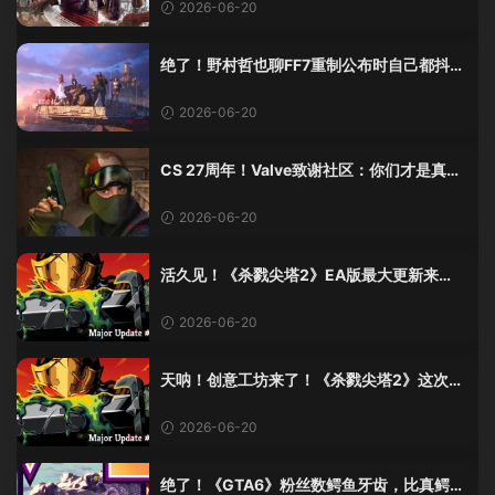
2026-06-20
绝了！野村哲也聊FF7重制公布时自己都抖
了：那是老子四十年的高潮！
2026-06-20
CS 27周年！Valve致谢社区：你们才是真传
奇
2026-06-20
活久见！《杀戮尖塔2》EA版最大更新来
了，创意工坊终于上线！
2026-06-20
天呐！创意工坊来了！《杀戮尖塔2》这次更
新有点猛啊！
2026-06-20
绝了！《GTA6》粉丝数鳄鱼牙齿，比真鳄鱼