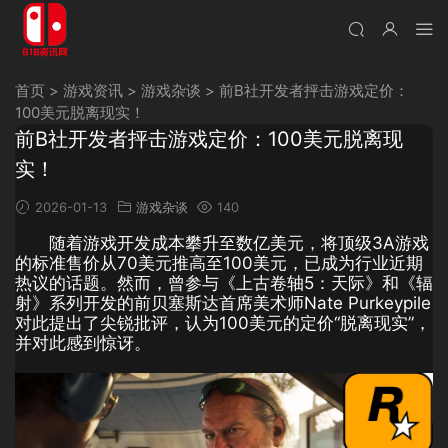
首页
>
游戏资讯
>
游戏杂谈
>
前B社开发者抨击游戏定价：
100美元脱离现实！
前B社开发者抨击游戏定价：100美元脱离现
实！
2026-01-13
游戏杂谈
140
随着游戏开发成本攀升至数亿美元，将顶级3A游戏
的标准售价从70美元推高至100美元，已成为行业近期
热议的话题。然而，曾参与《上古卷轴5：天际》和《辐
射》系列开发的前贝塞斯达首席美术师Nate Purkeypile
对此提出了尖锐批评，认为100美元的定价“脱离现实”，
并对此感到惊讶。